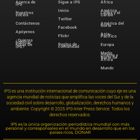
Acerca de
Sigue a IPS
África
IPS
Inicio
América
Nuestros
Latina y el
socios
Caribe
Twitter
Contáctenos
América del
Norte
Facebook
Apóyenos
Asia-
Flickr
Pacífico
¿Quieres
publicar
Reglas de
notas de
Europa
comunidad
IPS?
Medio
Oriente y
Norte de
África
Mundo
IPS es una institución internacional de comunicación cuyo eje es una
agencia mundial de noticias que amplifica las voces del Sur y de la
sociedad civil sobre desarrollo, globalización, derechos humanos y
ambiente. Copyright © 2025 IPS-Inter Press Service. Todos los
derechos reservados.
IPS es la única organización periodística mundial con más
personal y corresponsales en el mundo en desarrollo que en los
países ricos. DONAR