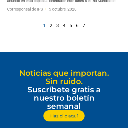
anunció en esta capital al celebrarse este lunes 5 el Día Mundial del
Corresponsal de IPS
5 octubre, 2020
1
2
3
4
5
6
7
Noticias que importan.
Sin ruido.
Suscríbete gratis a
nuestro boletín
semanal
Haz clic aquí