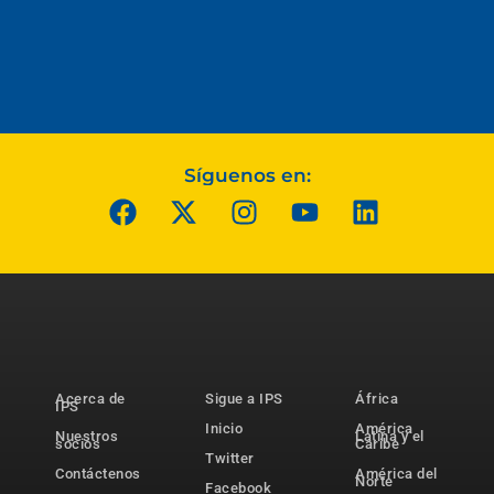
Síguenos en:
Acerca de
Sigue a IPS
África
IPS
Inicio
América
Nuestros
Latina y el
socios
Caribe
Twitter
Contáctenos
América del
Norte
Facebook