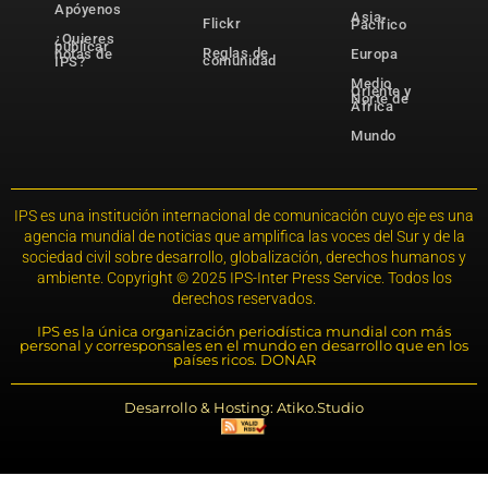
Apóyenos
Asia-
Flickr
Pacífico
¿Quieres
publicar
Reglas de
notas de
Europa
comunidad
IPS?
Medio
Oriente y
Norte de
África
Mundo
IPS es una institución internacional de comunicación cuyo eje es una
agencia mundial de noticias que amplifica las voces del Sur y de la
sociedad civil sobre desarrollo, globalización, derechos humanos y
ambiente. Copyright © 2025 IPS-Inter Press Service. Todos los
derechos reservados.
IPS es la única organización periodística mundial con más
personal y corresponsales en el mundo en desarrollo que en los
países ricos. DONAR
Desarrollo & Hosting: Atiko.Studio