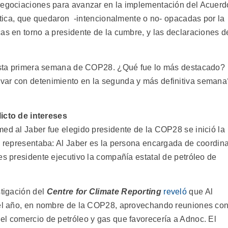
 negociaciones para avanzar en la implementación del Acuerd
mática, que quedaron -intencionalmente o no- opacadas por la
as en torno a presidente de la cumbre, y las declaraciones d
e esta primera semana de COP28. ¿Qué fue lo más destacado?
var con detenimiento en la segunda y más definitiva semana
icto de intereses
med al Jaber fue elegido presidente de la COP28 se inició la
ue representaba: Al Jaber es la persona encargada de coordin
es presidente ejecutivo la compañía estatal de petróleo de
stigación del
Centre for Climate Reporting
reveló
que Al
 del año, en nombre de la COP28, aprovechando reuniones co
el comercio de petróleo y gas que favorecería a Adnoc. El