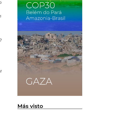
o
e
?
ar
n
Más visto