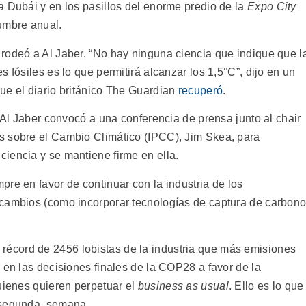
a Dubái y en los pasillos del enorme predio de la
Expo City
cumbre anual.
a rodeó a Al Jaber. “No hay ninguna ciencia que indique que l
 fósiles es lo que permitirá alcanzar los 1,5°C”, dijo en un
ue el diario británico The Guardian
recuperó
.
e Al Jaber convocó a una conferencia de prensa junto al chair
s sobre el Cambio Climático (IPCC), Jim Skea, para
ciencia y se mantiene firme en ella.
re en favor de continuar con la industria de los
 cambios (como incorporar tecnologías de captura de carbono
récord de 2456 lobistas de la industria que más emisiones
 en las decisiones finales de la COP28 a favor de la
quienes quieren perpetuar el
business as usual
. Ello es lo que
a segunda
semana.