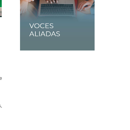
de
s,