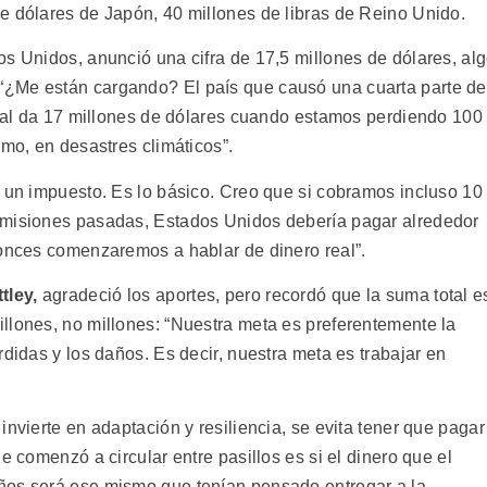
e dólares de Japón, 40 millones de libras de Reino Unido.
os Unidos, anunció una cifra de 17,5 millones de dólares, al
 “¿Me están cargando? El país que causó una cuarta parte de
trial da 17 millones de dólares cuando estamos perdiendo 100
imo, en desastres climáticos”.
r un impuesto. Es lo básico. Creo que si cobramos incluso 10
emisiones pasadas, Estados Unidos debería pagar alrededor
tonces comenzaremos a hablar de dinero real”.
tley,
agradeció los aportes, pero recordó que la suma total e
llones, no millones: “Nuestra meta es preferentemente la
rdidas y los daños. Es decir, nuestra meta es trabajar en
invierte en adaptación y resiliencia, se evita tener que pagar
e comenzó a circular entre pasillos es si el dinero que el
ños será ese mismo que tenían pensado entregar a la