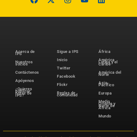
Acerca de
Sigue a IPS
África
IPS
Inicio
América
Nuestros
Latina y el
socios
Caribe
Twitter
Contáctenos
América del
Norte
Facebook
Apóyenos
Asia-
Flickr
Pacífico
¿Quieres
publicar
Reglas de
notas de
Europa
comunidad
IPS?
Medio
Oriente y
Norte de
África
Mundo