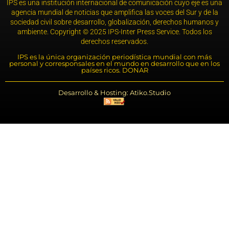
IPS es una institución internacional de comunicación cuyo eje es una
agencia mundial de noticias que amplifica las voces del Sur y de la
sociedad civil sobre desarrollo, globalización, derechos humanos y
ambiente. Copyright © 2025 IPS-Inter Press Service. Todos los
derechos reservados.
IPS es la única organización periodística mundial con más
personal y corresponsales en el mundo en desarrollo que en los
países ricos. DONAR
Desarrollo & Hosting: Atiko.Studio