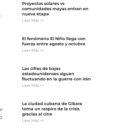
Proyectos solares vs
comunidades mayas entran en
nueva etapa
a
Leer Más >>
El fenómeno El Niño llega con
fuerza entre agosto y octubre
Leer Más >>
s
Las cifras de bajas
estadounidenses siguen
l
fluctuando en la guerra con Irán
Leer Más >>
La ciudad cubana de Gibara
toma un respiro de la crisis
or
gracias al cine
o
Leer Más >>