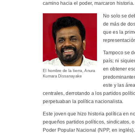
camino hacia el poder, marcaron historia.
No solo se de
de más de dos 
que es la prim
representació
Tampoco se deb
país; ni siqui
en obtener es
El hombre de la tierra, Anura
Kumara Dissanayake
predominanteme
este y las áre
centrales, derrotando a los partidos pol
perpetuaban la política nacionalista.
Este joven que hizo historia política en 
pequeños partidos políticos, sindicatos, 
Poder Popular Nacional (NPP, en inglés).