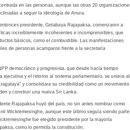
centrada en las personas, aunque las otras 20 organizacione
linadas a seguir la ideología de Anura.
el entonces presidente, Gotabaya Rajapaksa, comenzaron a
ticas increíblemente incoherentes e incomprensibles, que
ductos básicos, como el combustible. Las manifestaciones
les de personas acamparon frente a la secretaría
 NPP democrático y progresista, que desde hacía tiempo
 ejecutiva y el retorno al sistema parlamentario, se uniera al
ragalaya” y consolidara su credibilidad como un movimiento
rden y construir una nueva Sri Lanka.
sidente Rajapaksa huyó del país, no sin antes nombrar como
Ranil Wickremesinghe, aunque este último seguía siendo parte
Wickremesinghe fue elegido presidente por la mayoría
paksa, como lo permitía la constitución.