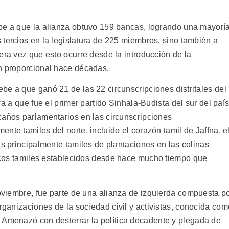
be a que la alianza obtuvo 159 bancas, logrando una mayorí
tercios en la legislatura de 225 miembros, sino también a
era vez que esto ocurre desde la introducción de la
n proporcional hace décadas.
e a que ganó 21 de las 22 circunscripciones distritales del
era a que fue el primer partido Sinhala-Budista del sur del paí
caños parlamentarios en las circunscripciones
nte tamiles del norte, incluido el corazón tamil de Jaffna, e
as principalmente tamiles de plantaciones en las colinas
íticos tamiles establecidos desde hace mucho tiempo que
noviembre, fue parte de una alianza de izquierda compuesta p
organizaciones de la sociedad civil y activistas, conocida com
 Amenazó con desterrar la política decadente y plegada de