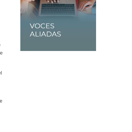
e
de
el
de