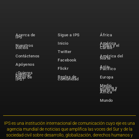
Acerca de
Sigue a IPS
África
IPS
Inicio
América
Nuestros
Latina y el
socios
Caribe
Twitter
Contáctenos
América del
Norte
Facebook
Apóyenos
Asia-
Flickr
Pacífico
¿Quieres
publicar
Reglas de
notas de
Europa
comunidad
IPS?
Medio
Oriente y
Norte de
África
Mundo
IPS es una institución internacional de comunicación cuyo eje es una
agencia mundial de noticias que amplifica las voces del Sur y de la
sociedad civil sobre desarrollo, globalización, derechos humanos y