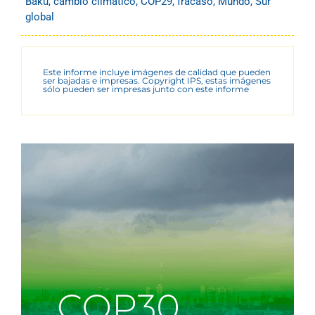
Baku
,
cambio climático
,
COP29
,
fracaso
,
Mundo
,
Sur
global
Este informe incluye imágenes de calidad que pueden
ser bajadas e impresas. Copyright IPS, estas imágenes
sólo pueden ser impresas junto con este informe