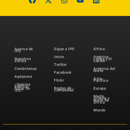
Acerca de
Sigue a IPS
África
IPS
Inicio
América
Nuestros
Latina y el
socios
Caribe
Twitter
Contáctenos
América del
Norte
Facebook
Apóyenos
Asia-
Flickr
Pacífico
¿Quieres
publicar
Reglas de
notas de
Europa
comunidad
IPS?
Medio
Oriente y
Norte de
África
Mundo