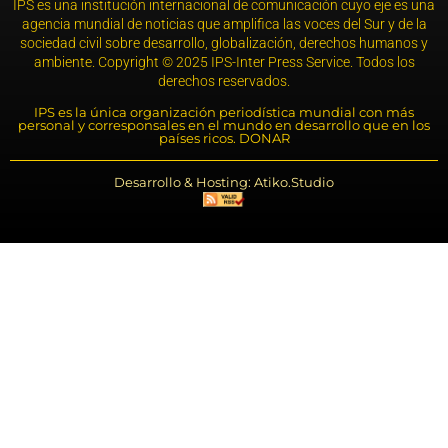
IPS es una institución internacional de comunicación cuyo eje es una
agencia mundial de noticias que amplifica las voces del Sur y de la
sociedad civil sobre desarrollo, globalización, derechos humanos y
ambiente. Copyright © 2025 IPS-Inter Press Service. Todos los
derechos reservados.
IPS es la única organización periodística mundial con más
personal y corresponsales en el mundo en desarrollo que en los
países ricos. DONAR
Desarrollo & Hosting: Atiko.Studio