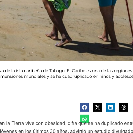
ya de la isla caribeña de Tobago. El Caribe es una de las regione
imensiones mundiales y se ha cuadruplicado en niños y adolesce
la Tierra vive con obesidad, cifra que se ha duplicado ent
 jóvenes en los últimos 30 años, advirtió un estudio divulgad