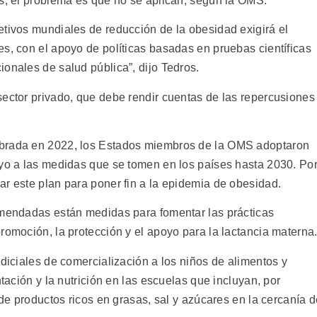
is, el problema es que no se aplican, según la OMS.
etivos mundiales de reducción de la obesidad exigirá el
s, con el apoyo de políticas basadas en pruebas científicas
onales de salud pública”, dijo Tedros.
sector privado, que debe rendir cuentas de las repercusiones
ebrada en 2022, los Estados miembros de la OMS adoptaron
oyo a las medidas que se tomen en los países hasta 2030. Po
ar este plan para poner fin a la epidemia de obesidad.
omendadas están medidas para fomentar las prácticas
romoción, la protección y el apoyo para la lactancia materna
udiciales de comercialización a los niños de alimentos y
ntación y la nutrición en las escuelas que incluyan, por
 de productos ricos en grasas, sal y azúcares en la cercanía 