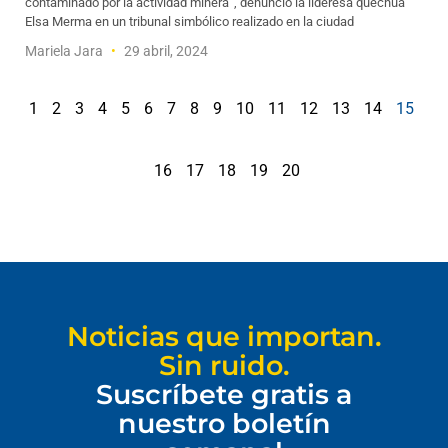
contaminado por la actividad minera”, denunció la lideresa quechua
Elsa Merma en un tribunal simbólico realizado en la ciudad
Mariela Jara
29 abril, 2024
1
2
3
4
5
6
7
8
9
10
11
12
13
14
15
16
17
18
19
20
Noticias que importan.
Sin ruido.
Suscríbete gratis a
nuestro boletín