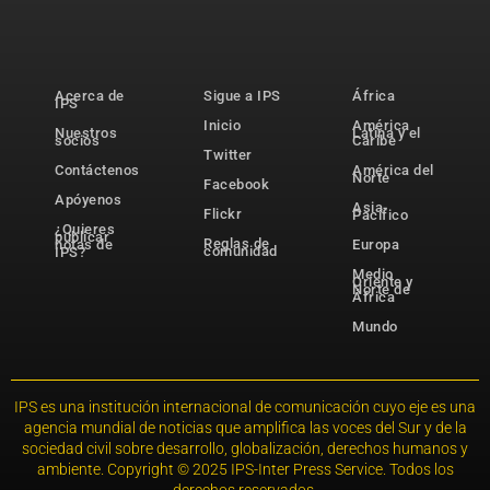
Acerca de
Sigue a IPS
África
IPS
Inicio
América
Nuestros
Latina y el
socios
Caribe
Twitter
Contáctenos
América del
Norte
Facebook
Apóyenos
Asia-
Flickr
Pacífico
¿Quieres
publicar
Reglas de
notas de
Europa
comunidad
IPS?
Medio
Oriente y
Norte de
África
Mundo
IPS es una institución internacional de comunicación cuyo eje es una
agencia mundial de noticias que amplifica las voces del Sur y de la
sociedad civil sobre desarrollo, globalización, derechos humanos y
ambiente. Copyright © 2025 IPS-Inter Press Service. Todos los