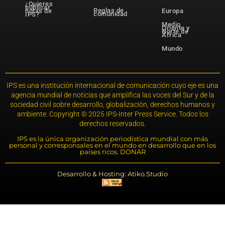
¿Quieres
publicar
Reglas de
notas de
Europa
comunidad
IPS?
Medio
Oriente y
Norte de
África
Mundo
IPS es una institución internacional de comunicación cuyo eje es una
agencia mundial de noticias que amplifica las voces del Sur y de la
sociedad civil sobre desarrollo, globalización, derechos humanos y
ambiente. Copyright © 2025 IPS-Inter Press Service. Todos los
derechos reservados.
IPS es la única organización periodística mundial con más
personal y corresponsales en el mundo en desarrollo que en los
países ricos. DONAR
Desarrollo & Hosting: Atiko.Studio