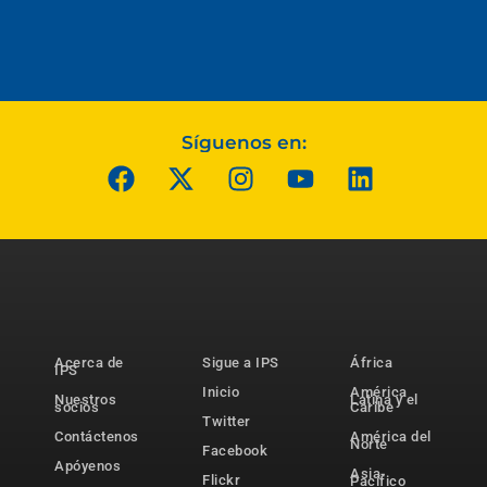
Síguenos en:
Acerca de
Sigue a IPS
África
IPS
Inicio
América
Nuestros
Latina y el
socios
Caribe
Twitter
Contáctenos
América del
Norte
Facebook
Apóyenos
Asia-
Flickr
Pacífico