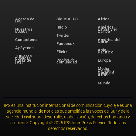
Acerca de
Sigue a IPS
África
IPS
Inicio
América
Nuestros
Latina y el
socios
Caribe
Twitter
Contáctenos
América del
Norte
Facebook
Apóyenos
Asia-
Flickr
Pacífico
¿Quieres
publicar
Reglas de
notas de
Europa
comunidad
IPS?
Medio
Oriente y
Norte de
África
Mundo
IPS es una institución internacional de comunicación cuyo eje es una
agencia mundial de noticias que amplifica las voces del Sur y de la
sociedad civil sobre desarrollo, globalización, derechos humanos y
ambiente. Copyright © 2025 IPS-Inter Press Service. Todos los
derechos reservados.