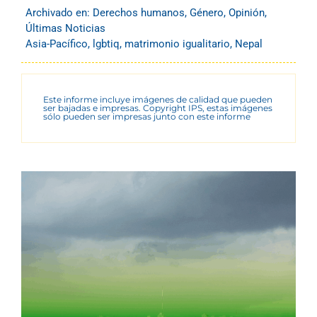
Archivado en:
Derechos humanos
,
Género
,
Opinión
,
Últimas Noticias
Asia-Pacífico
,
lgbtiq
,
matrimonio igualitario
,
Nepal
Este informe incluye imágenes de calidad que pueden
ser bajadas e impresas. Copyright IPS, estas imágenes
sólo pueden ser impresas junto con este informe