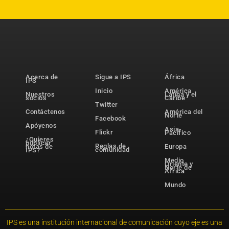
Acerca de
Sigue a IPS
África
IPS
Inicio
América
Nuestros
Latina y el
socios
Caribe
Twitter
Contáctenos
América del
Norte
Facebook
Apóyenos
Asia-
Flickr
Pacífico
¿Quieres
publicar
Reglas de
notas de
Europa
comunidad
IPS?
Medio
Oriente y
Norte de
África
Mundo
IPS es una institución internacional de comunicación cuyo eje es una