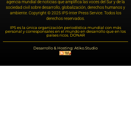
agencia mundial de noticias que amplifica las voces del Sur y de la
sociedad civil sobre desarrollo, globalización, derechos humanos y
ambiente. Copyright © 2025 IPS-Inter Press Service. Todos los
derechos reservados.
IPS es la única organización periodística mundial con más
personal y corresponsales en el mundo en desarrollo que en los
países ricos. DONAR
Desarrollo & Hosting: Atiko.Studio