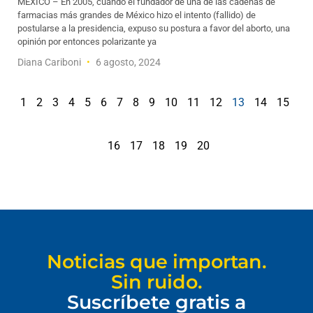
MÉXICO – En 2005, cuando el fundador de una de las cadenas de
farmacias más grandes de México hizo el intento (fallido) de
postularse a la presidencia, expuso su postura a favor del aborto, una
opinión por entonces polarizante ya
Diana Cariboni
6 agosto, 2024
1
2
3
4
5
6
7
8
9
10
11
12
13
14
15
16
17
18
19
20
Noticias que importan.
Sin ruido.
Suscríbete gratis a