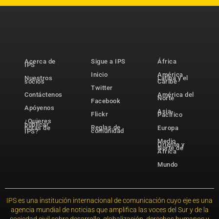
Acerca de
Sigue a IPS
África
IPS
Inicio
América
Nuestros
Latina y el
socios
Caribe
Twitter
Contáctenos
América del
Norte
Facebook
Apóyenos
Asia-
Flickr
Pacífico
¿Quieres
publicar
Reglas de
notas de
Europa
comunidad
IPS?
Medio
Oriente y
Norte de
África
Mundo
IPS es una institución internacional de comunicación cuyo eje es una
agencia mundial de noticias que amplifica las voces del Sur y de la