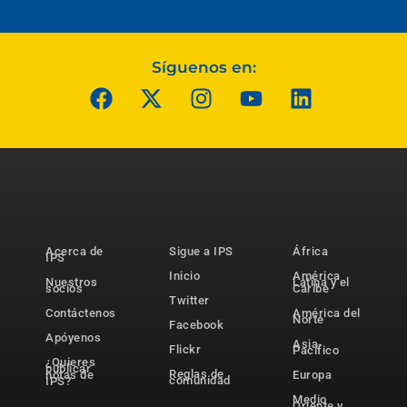
Síguenos en:
Acerca de
Sigue a IPS
África
IPS
Inicio
América
Nuestros
Latina y el
socios
Caribe
Twitter
Contáctenos
América del
Norte
Facebook
Apóyenos
Asia-
Flickr
Pacífico
¿Quieres
publicar
Reglas de
notas de
Europa
comunidad
IPS?
Medio
Oriente y