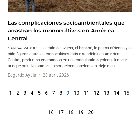
Las complicaciones socioambientales que
arrastran los monocultivos en América
Central
SAN SALVADOR – La caña de azúcar, el banano, la palma africana y la
piña figuran entre los monocultivos más extendidos en América
Central, productos engranados en una maquinaria agroindustrial que,
aunque positiva para las exportaciones nacionales, deja a su
Edgardo Ayala
28 abril, 2026
1
2
3
4
5
6
7
8
9
10
11
12
13
14
15
16
17
18
19
20