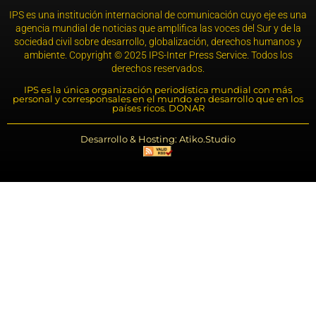
IPS es una institución internacional de comunicación cuyo eje es una
agencia mundial de noticias que amplifica las voces del Sur y de la
sociedad civil sobre desarrollo, globalización, derechos humanos y
ambiente. Copyright © 2025 IPS-Inter Press Service. Todos los
derechos reservados.
IPS es la única organización periodística mundial con más
personal y corresponsales en el mundo en desarrollo que en los
países ricos. DONAR
Desarrollo & Hosting: Atiko.Studio