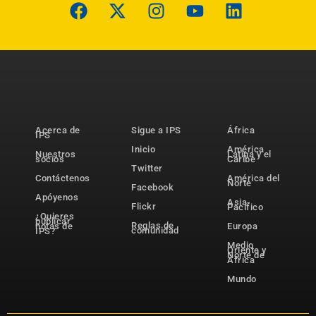
Acerca de
Sigue a IPS
África
IPS
Inicio
América
Nuestros
Latina y el
socios
Caribe
Twitter
Contáctenos
América del
Norte
Facebook
Apóyenos
Asia-
Flickr
Pacífico
¿Quieres
publicar
Reglas de
notas de
Europa
comunidad
IPS?
Medio
Oriente y
Norte de
África
Mundo