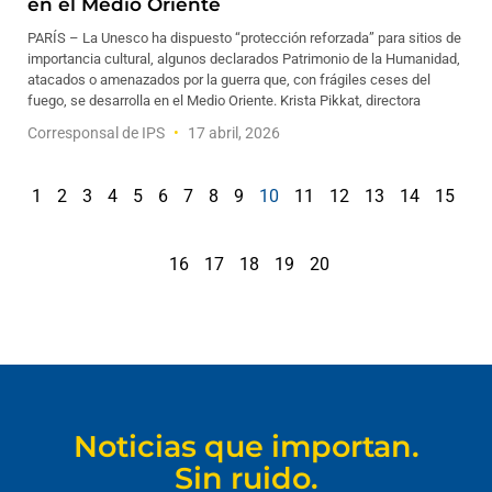
en el Medio Oriente
PARÍS – La Unesco ha dispuesto “protección reforzada” para sitios de
importancia cultural, algunos declarados Patrimonio de la Humanidad,
atacados o amenazados por la guerra que, con frágiles ceses del
fuego, se desarrolla en el Medio Oriente. Krista Pikkat, directora
Corresponsal de IPS
17 abril, 2026
1
2
3
4
5
6
7
8
9
10
11
12
13
14
15
16
17
18
19
20
Noticias que importan.
Sin ruido.