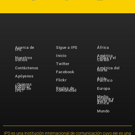
Acerca de
Sigue a IPS
África
IPS
Inicio
América
Nuestros
Latina y el
socios
Caribe
Twitter
Contáctenos
América del
Norte
Facebook
Apóyenos
Asia-
Flickr
Pacífico
¿Quieres
publicar
Reglas de
notas de
Europa
comunidad
IPS?
Medio
Oriente y
Norte de
África
Mundo
IPS es una institución internacional de comunicación cuyo eje es una