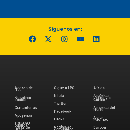
Síguenos en:
Acerca de
Sigue a IPS
África
IPS
Inicio
América
Nuestros
Latina y el
socios
Caribe
Twitter
Contáctenos
América del
Norte
Facebook
Apóyenos
Asia-
Flickr
Pacífico
¿Quieres
publicar
Reglas de
notas de
Europa
comunidad
IPS?