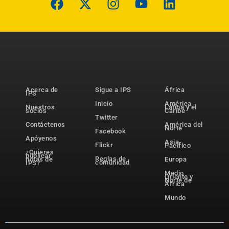
Acerca de
Sigue a IPS
África
IPS
Inicio
América
Nuestros
Latina y el
socios
Caribe
Twitter
Contáctenos
América del
Norte
Facebook
Apóyenos
Asia-
Flickr
Pacífico
¿Quieres
publicar
Reglas de
notas de
Europa
comunidad
IPS?
Medio
Oriente y
Norte de
África
Mundo