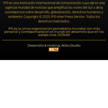
IPS es una institución internacional de comunicación cuyo eje es una
agencia mundial de noticias que amplifica las voces del Sur y de la
sociedad civil sobre desarrollo, globalización, derechos humanos y
ambiente. Copyright © 2025 IPS-Inter Press Service. Todos los
derechos reservados.
IPS es la única organización periodística mundial con más
personal y corresponsales en el mundo en desarrollo que en los
países ricos. DONAR
Desarrollo & Hosting: Atiko.Studio