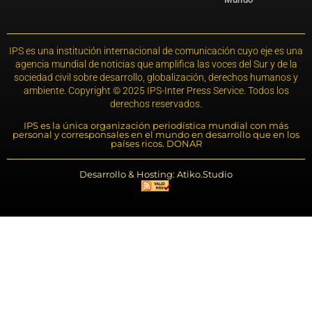
IPS es una institución internacional de comunicación cuyo eje es una
agencia mundial de noticias que amplifica las voces del Sur y de la
sociedad civil sobre desarrollo, globalización, derechos humanos y
ambiente. Copyright © 2025 IPS-Inter Press Service. Todos los
derechos reservados.
IPS es la única organización periodística mundial con más
personal y corresponsales en el mundo en desarrollo que en los
países ricos. DONAR
Desarrollo & Hosting: Atiko.Studio