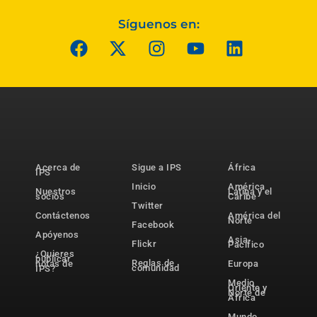
Síguenos en:
Acerca de
Sigue a IPS
África
IPS
Inicio
América
Nuestros
Latina y el
socios
Caribe
Twitter
Contáctenos
América del
Norte
Facebook
Apóyenos
Asia-
Flickr
Pacífico
¿Quieres
publicar
Reglas de
notas de
Europa
comunidad
IPS?
Medio
Oriente y
Norte de
África
Mundo