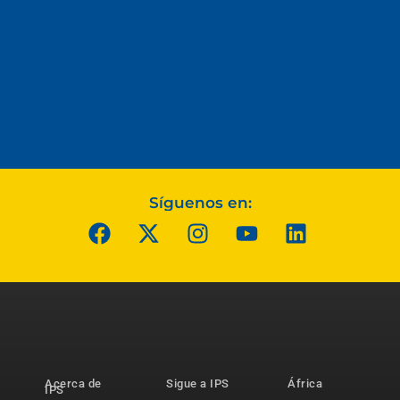
Síguenos en:
Acerca de
Sigue a IPS
África
IPS