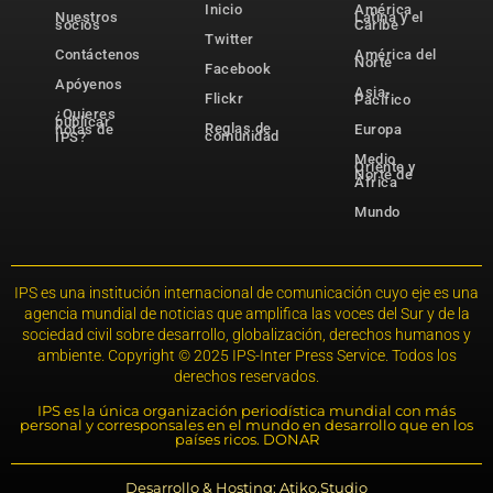
Inicio
América
Nuestros
Latina y el
socios
Caribe
Twitter
Contáctenos
América del
Norte
Facebook
Apóyenos
Asia-
Flickr
Pacífico
¿Quieres
publicar
Reglas de
notas de
Europa
comunidad
IPS?
Medio
Oriente y
Norte de
África
Mundo
IPS es una institución internacional de comunicación cuyo eje es una
agencia mundial de noticias que amplifica las voces del Sur y de la
sociedad civil sobre desarrollo, globalización, derechos humanos y
ambiente. Copyright © 2025 IPS-Inter Press Service. Todos los
derechos reservados.
IPS es la única organización periodística mundial con más
personal y corresponsales en el mundo en desarrollo que en los
países ricos. DONAR
Desarrollo & Hosting: Atiko.Studio