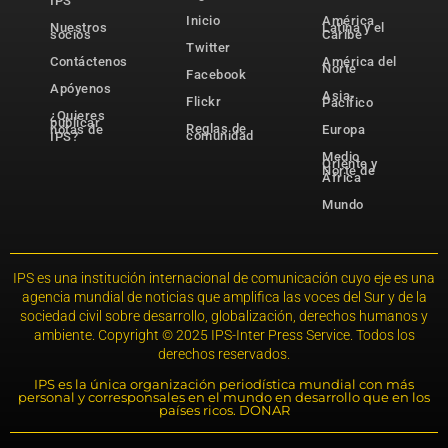
IPS
Inicio
América
Nuestros
Latina y el
socios
Caribe
Twitter
Contáctenos
América del
Norte
Facebook
Apóyenos
Asia-
Flickr
Pacífico
¿Quieres
publicar
Reglas de
notas de
Europa
comunidad
IPS?
Medio
Oriente y
Norte de
África
Mundo
IPS es una institución internacional de comunicación cuyo eje es una
agencia mundial de noticias que amplifica las voces del Sur y de la
sociedad civil sobre desarrollo, globalización, derechos humanos y
ambiente. Copyright © 2025 IPS-Inter Press Service. Todos los
derechos reservados.
IPS es la única organización periodística mundial con más
personal y corresponsales en el mundo en desarrollo que en los
países ricos. DONAR