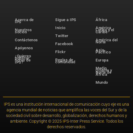
Acerca de
Sigue a IPS
África
IPS
Inicio
América
Nuestros
Latina y el
socios
Caribe
Twitter
Contáctenos
América del
Norte
Facebook
Apóyenos
Asia-
Flickr
Pacífico
¿Quieres
publicar
Reglas de
notas de
Europa
comunidad
IPS?
Medio
Oriente y
Norte de
África
Mundo
IPS es una institución internacional de comunicación cuyo eje es una
agencia mundial de noticias que amplifica las voces del Sur y de la
sociedad civil sobre desarrollo, globalización, derechos humanos y
ambiente. Copyright © 2025 IPS-Inter Press Service. Todos los
derechos reservados.