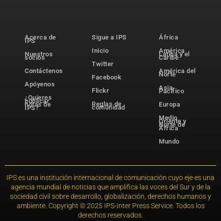
Acerca de
Sigue a IPS
África
IPS
Inicio
América
Nuestros
Latina y el
socios
Caribe
Twitter
Contáctenos
América del
Norte
Facebook
Apóyenos
Asia-
Flickr
Pacífico
¿Quieres
publicar
Reglas de
notas de
Europa
comunidad
IPS?
Medio
Oriente y
Norte de
África
Mundo
IPS es una institución internacional de comunicación cuyo eje es una
agencia mundial de noticias que amplifica las voces del Sur y de la
sociedad civil sobre desarrollo, globalización, derechos humanos y
ambiente. Copyright © 2025 IPS-Inter Press Service. Todos los
derechos reservados.