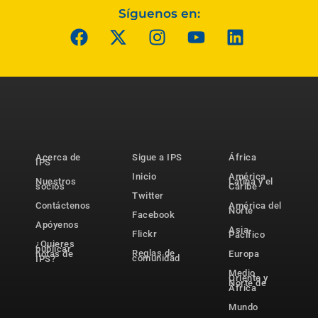
Síguenos en:
Acerca de
Sigue a IPS
África
IPS
Inicio
América
Nuestros
Latina y el
socios
Caribe
Twitter
Contáctenos
América del
Norte
Facebook
Apóyenos
Asia-
Flickr
Pacífico
¿Quieres
publicar
Reglas de
notas de
Europa
comunidad
IPS?
Medio
Oriente y
Norte de
África
Mundo