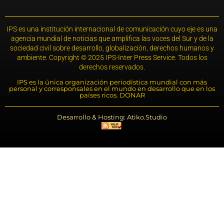
IPS es una institución internacional de comunicación cuyo eje es una
agencia mundial de noticias que amplifica las voces del Sur y de la
sociedad civil sobre desarrollo, globalización, derechos humanos y
ambiente. Copyright © 2025 IPS-Inter Press Service. Todos los
derechos reservados.
IPS es la única organización periodística mundial con más
personal y corresponsales en el mundo en desarrollo que en los
países ricos. DONAR
Desarrollo & Hosting: Atiko.Studio