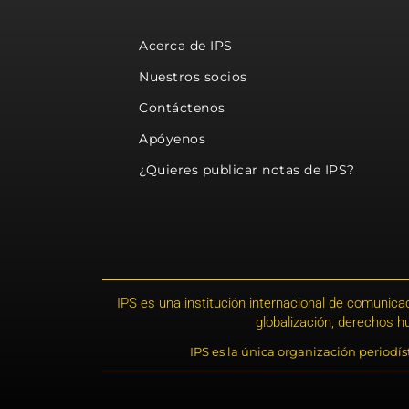
Acerca de IPS
Nuestros socios
Contáctenos
Apóyenos
¿Quieres publicar notas de IPS?
IPS es una institución internacional de comunicac
globalización, derechos 
IPS es la única organización periodí