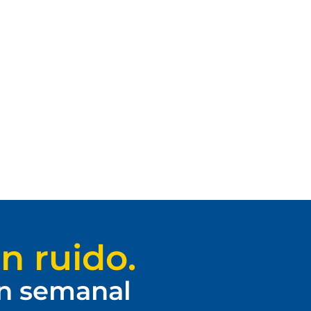
n ruido.
ín semanal