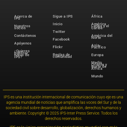
Acerca de
Sigue a IPS
África
IPS
Inicio
América
Nuestros
Latina y el
socios
Caribe
Twitter
Contáctenos
América del
Norte
Facebook
Apóyenos
Asia-
Flickr
Pacífico
¿Quieres
publicar
Reglas de
notas de
Europa
comunidad
IPS?
Medio
Oriente y
Norte de
África
Mundo
IPS es una institución internacional de comunicación cuyo eje es una
agencia mundial de noticias que amplifica las voces del Sur y de la
sociedad civil sobre desarrollo, globalización, derechos humanos y
ambiente. Copyright © 2025 IPS-Inter Press Service. Todos los
derechos reservados.