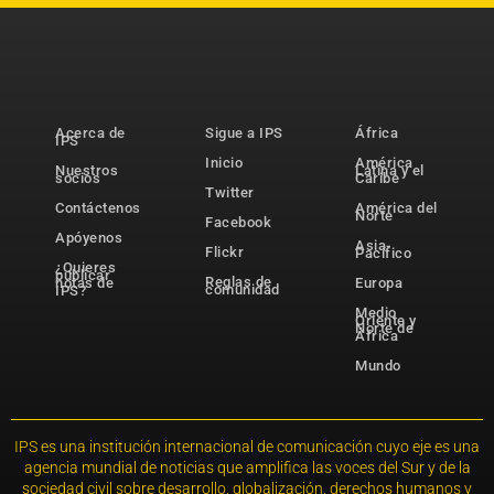
Acerca de
Sigue a IPS
África
IPS
Inicio
América
Nuestros
Latina y el
socios
Caribe
Twitter
Contáctenos
América del
Norte
Facebook
Apóyenos
Asia-
Flickr
Pacífico
¿Quieres
publicar
Reglas de
notas de
Europa
comunidad
IPS?
Medio
Oriente y
Norte de
África
Mundo
IPS es una institución internacional de comunicación cuyo eje es una
agencia mundial de noticias que amplifica las voces del Sur y de la
sociedad civil sobre desarrollo, globalización, derechos humanos y