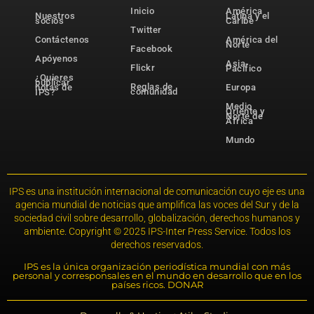
Inicio
América
Nuestros
Latina y el
socios
Caribe
Twitter
Contáctenos
América del
Norte
Facebook
Apóyenos
Asia-
Flickr
Pacífico
¿Quieres
publicar
Reglas de
notas de
Europa
comunidad
IPS?
Medio
Oriente y
Norte de
África
Mundo
IPS es una institución internacional de comunicación cuyo eje es una
agencia mundial de noticias que amplifica las voces del Sur y de la
sociedad civil sobre desarrollo, globalización, derechos humanos y
ambiente. Copyright © 2025 IPS-Inter Press Service. Todos los
derechos reservados.
IPS es la única organización periodística mundial con más
personal y corresponsales en el mundo en desarrollo que en los
países ricos. DONAR