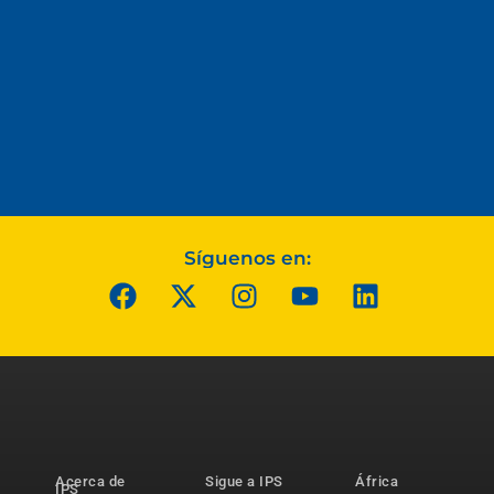
Síguenos en:
Acerca de
Sigue a IPS
África
IPS