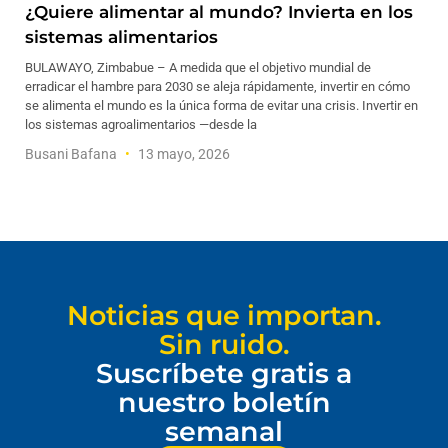
¿Quiere alimentar al mundo? Invierta en los
sistemas alimentarios
BULAWAYO, Zimbabue – A medida que el objetivo mundial de
erradicar el hambre para 2030 se aleja rápidamente, invertir en cómo
se alimenta el mundo es la única forma de evitar una crisis. Invertir en
los sistemas agroalimentarios —desde la
Busani Bafana
13 mayo, 2026
Noticias que importan.
Sin ruido.
Suscríbete gratis a
nuestro boletín
semanal