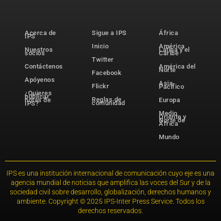
Acerca de
Sigue a IPS
África
IPS
Inicio
América
Nuestros
Latina y el
socios
Caribe
Twitter
Contáctenos
América del
Norte
Facebook
Apóyenos
Asia-
Flickr
Pacífico
¿Quieres
publicar
Reglas de
notas de
Europa
comunidad
IPS?
Medio
Oriente y
Norte de
África
Mundo
IPS es una institución internacional de comunicación cuyo eje es una
agencia mundial de noticias que amplifica las voces del Sur y de la
sociedad civil sobre desarrollo, globalización, derechos humanos y
ambiente. Copyright © 2025 IPS-Inter Press Service. Todos los
derechos reservados.