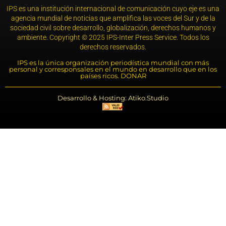
IPS es una institución internacional de comunicación cuyo eje es una
agencia mundial de noticias que amplifica las voces del Sur y de la
sociedad civil sobre desarrollo, globalización, derechos humanos y
ambiente. Copyright © 2025 IPS-Inter Press Service. Todos los
derechos reservados.
IPS es la única organización periodística mundial con más
personal y corresponsales en el mundo en desarrollo que en los
países ricos. DONAR
Desarrollo & Hosting: Atiko.Studio