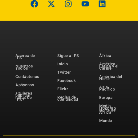
Acerca de
Sigue a IPS
África
IPS
Inicio
América
Nuestros
Latina y el
socios
Caribe
Twitter
Contáctenos
América del
Norte
Facebook
Apóyenos
Asia-
Flickr
Pacífico
¿Quieres
publicar
Reglas de
notas de
Europa
comunidad
IPS?
Medio
Oriente y
Norte de
África
Mundo