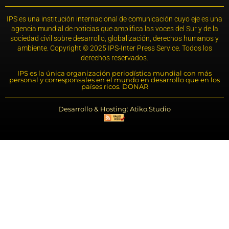
IPS es una institución internacional de comunicación cuyo eje es una
agencia mundial de noticias que amplifica las voces del Sur y de la
sociedad civil sobre desarrollo, globalización, derechos humanos y
ambiente. Copyright © 2025 IPS-Inter Press Service. Todos los
derechos reservados.
IPS es la única organización periodística mundial con más
personal y corresponsales en el mundo en desarrollo que en los
países ricos. DONAR
Desarrollo & Hosting: Atiko.Studio