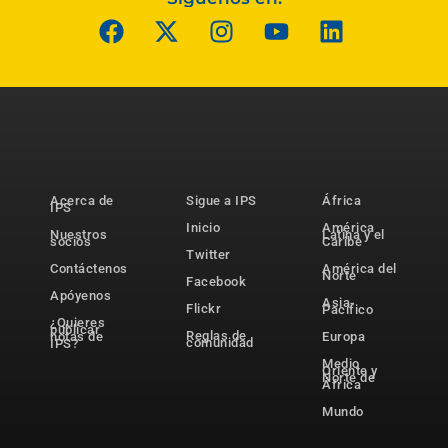
Acerca de
Sigue a IPS
África
IPS
Inicio
América
Nuestros
Latina y el
socios
Caribe
Twitter
Contáctenos
América del
Norte
Facebook
Apóyenos
Asia-
Flickr
Pacífico
¿Quieres
publicar
Reglas de
notas de
Europa
comunidad
IPS?
Medio
Oriente y
Norte de
África
Mundo