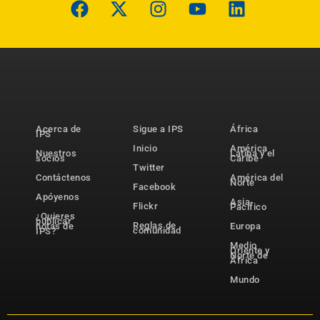
Acerca de
Sigue a IPS
África
IPS
Inicio
América
Nuestros
Latina y el
socios
Caribe
Twitter
Contáctenos
América del
Norte
Facebook
Apóyenos
Asia-
Flickr
Pacífico
¿Quieres
publicar
Reglas de
notas de
Europa
comunidad
IPS?
Medio
Oriente y
Norte de
África
Mundo