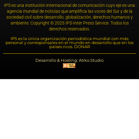
IPS es una institución internacional de comunicación cuyo eje es una
agencia mundial de noticias que amplifica las voces del Sur y de la
sociedad civil sobre desarrollo, globalización, derechos humanos y
ambiente. Copyright © 2025 IPS-Inter Press Service. Todos los
derechos reservados.
IPS es la única organización periodística mundial con más
personal y corresponsales en el mundo en desarrollo que en los
países ricos. DONAR
Desarrollo & Hosting: Atiko.Studio