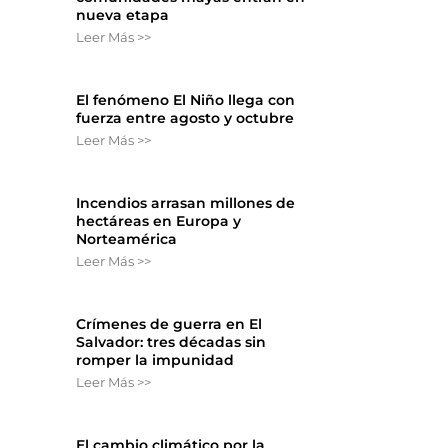
nueva etapa
Leer Más >>
El fenómeno El Niño llega con
fuerza entre agosto y octubre
Leer Más >>
Incendios arrasan millones de
hectáreas en Europa y
Norteamérica
Leer Más >>
Crímenes de guerra en El
Salvador: tres décadas sin
romper la impunidad
Leer Más >>
El cambio climático por la