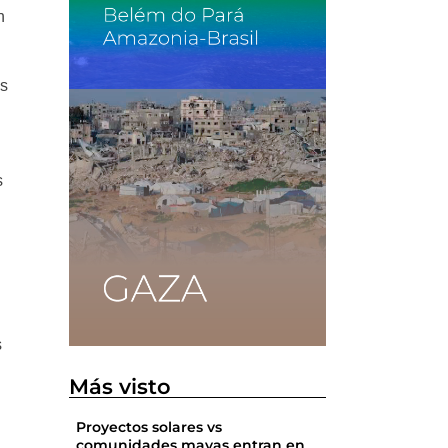
n
os
s
s
Más visto
Proyectos solares vs
comunidades mayas entran en