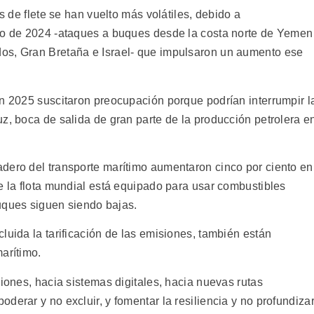
as de flete se han vuelto más volátiles, debido a
ojo de 2024 -ataques a buques desde la costa norte de Yemen
os, Gran Bretaña e Israel- que impulsaron un aumento ese
en 2025 suscitaron preocupación porque podrían interrumpir l
z, boca de salida de gran parte de la producción petrolera e
dero del transporte marítimo aumentaron cinco por ciento en
e la flota mundial está equipado para usar combustibles
buques siguen siendo bajas.
luida la tarificación de las emisiones, también están
arítimo.
siones, hacia sistemas digitales, hacia nuevas rutas
derar y no excluir, y fomentar la resiliencia y no profundiza