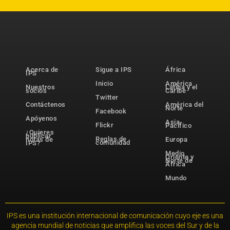
Acerca de
Sigue a IPS
África
IPS
Inicio
América
Nuestros
Latina y el
socios
Caribe
Twitter
Contáctenos
América del
Norte
Facebook
Apóyenos
Asia-
Flickr
Pacífico
¿Quieres
publicar
Reglas de
notas de
Europa
comunidad
IPS?
Medio
Oriente y
Norte de
África
Mundo
IPS es una institución internacional de comunicación cuyo eje es una
agencia mundial de noticias que amplifica las voces del Sur y de la