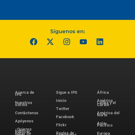
Síguenos en:
Acerca de
Sigue a IPS
África
IPS
Inicio
América
Nuestros
Latina y el
socios
Caribe
Twitter
Contáctenos
América del
Norte
Facebook
Apóyenos
Asia-
Flickr
Pacífico
¿Quieres
publicar
Reglas de
notas de
Europa