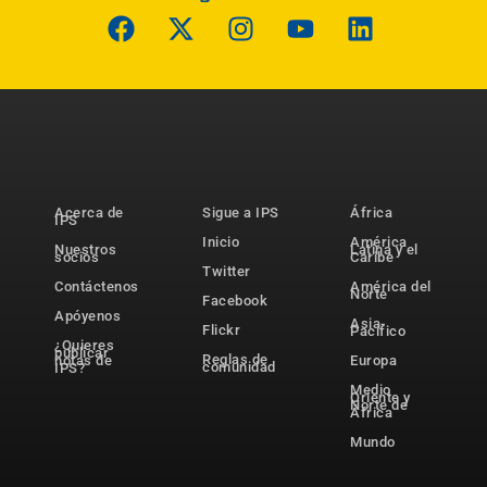
Acerca de
Sigue a IPS
África
IPS
Inicio
América
Nuestros
Latina y el
socios
Caribe
Twitter
Contáctenos
América del
Norte
Facebook
Apóyenos
Asia-
Flickr
Pacífico
¿Quieres
publicar
Reglas de
notas de
Europa
comunidad
IPS?
Medio
Oriente y
Norte de
África
Mundo