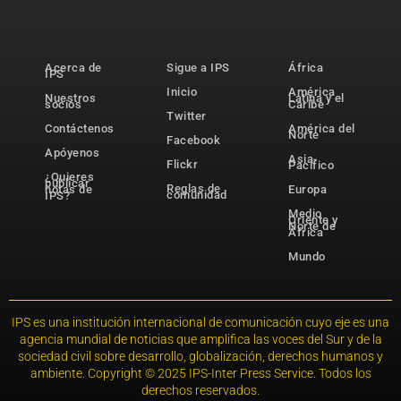
Acerca de
Sigue a IPS
África
IPS
Inicio
América
Nuestros
Latina y el
socios
Caribe
Twitter
Contáctenos
América del
Norte
Facebook
Apóyenos
Asia-
Flickr
Pacífico
¿Quieres
publicar
Reglas de
notas de
Europa
comunidad
IPS?
Medio
Oriente y
Norte de
África
Mundo
IPS es una institución internacional de comunicación cuyo eje es una
agencia mundial de noticias que amplifica las voces del Sur y de la
sociedad civil sobre desarrollo, globalización, derechos humanos y
ambiente. Copyright © 2025 IPS-Inter Press Service. Todos los
derechos reservados.