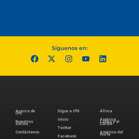
Síguenos en:
Acerca de
Sigue a IPS
África
IPS
Inicio
América
Nuestros
Latina y el
socios
Caribe
Twitter
Contáctenos
América del
Norte
Facebook