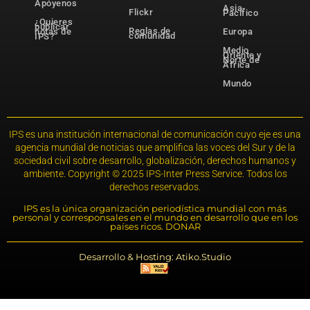
Apóyenos
Asia-
Flickr
Pacífico
¿Quieres
publicar
Reglas de
notas de
Europa
comunidad
IPS?
Medio
Oriente y
Norte de
África
Mundo
IPS es una institución internacional de comunicación cuyo eje es una
agencia mundial de noticias que amplifica las voces del Sur y de la
sociedad civil sobre desarrollo, globalización, derechos humanos y
ambiente. Copyright © 2025 IPS-Inter Press Service. Todos los
derechos reservados.
IPS es la única organización periodística mundial con más
personal y corresponsales en el mundo en desarrollo que en los
países ricos. DONAR
Desarrollo & Hosting: Atiko.Studio