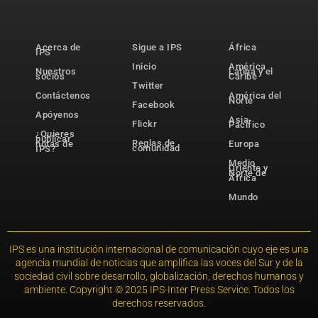
Acerca de
Sigue a IPS
África
IPS
Inicio
América
Nuestros
Latina y el
socios
Caribe
Twitter
Contáctenos
América del
Norte
Facebook
Apóyenos
Asia-
Flickr
Pacífico
¿Quieres
publicar
Reglas de
notas de
Europa
comunidad
IPS?
Medio
Oriente y
Norte de
África
Mundo
IPS es una institución internacional de comunicación cuyo eje es una
agencia mundial de noticias que amplifica las voces del Sur y de la
sociedad civil sobre desarrollo, globalización, derechos humanos y
ambiente. Copyright © 2025 IPS-Inter Press Service. Todos los
derechos reservados.