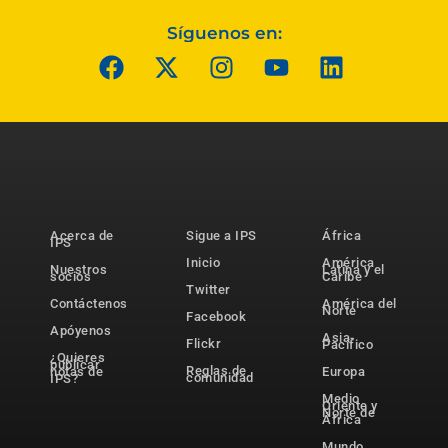
Síguenos en:
Acerca de
Sigue a IPS
África
IPS
Inicio
América
Nuestros
Latina y el
socios
Caribe
Twitter
Contáctenos
América del
Norte
Facebook
Apóyenos
Asia-
Flickr
Pacífico
¿Quieres
publicar
Reglas de
notas de
Europa
comunidad
IPS?
Medio
Oriente y
Norte de
África
Mundo