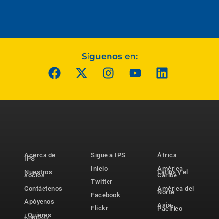
Síguenos en:
Acerca de
Sigue a IPS
África
IPS
Inicio
América
Nuestros
Latina y el
socios
Caribe
Twitter
Contáctenos
América del
Norte
Facebook
Apóyenos
Asia-
Flickr
Pacífico
¿Quieres
publicar