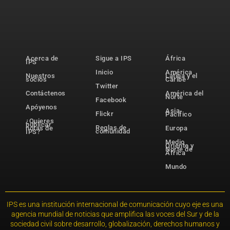
Acerca de
Sigue a IPS
África
IPS
Inicio
América
Nuestros
Latina y el
socios
Caribe
Twitter
Contáctenos
América del
Norte
Facebook
Apóyenos
Asia-
Flickr
Pacífico
¿Quieres
publicar
Reglas de
notas de
Europa
comunidad
IPS?
Medio
Oriente y
Norte de
África
Mundo
IPS es una institución internacional de comunicación cuyo eje es una
agencia mundial de noticias que amplifica las voces del Sur y de la
sociedad civil sobre desarrollo, globalización, derechos humanos y