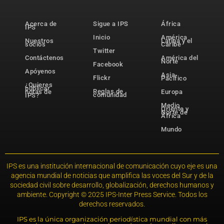
Acerca de
Sigue a IPS
África
IPS
Inicio
América
Nuestros
Latina y el
socios
Caribe
Twitter
Contáctenos
América del
Norte
Facebook
Apóyenos
Asia-
Flickr
Pacífico
¿Quieres
publicar
Reglas de
notas de
Europa
comunidad
IPS?
Medio
Oriente y
Norte de
África
Mundo
IPS es una institución internacional de comunicación cuyo eje es una
agencia mundial de noticias que amplifica las voces del Sur y de la
sociedad civil sobre desarrollo, globalización, derechos humanos y
ambiente. Copyright © 2025 IPS-Inter Press Service. Todos los
derechos reservados.
IPS es la única organización periodística mundial con más