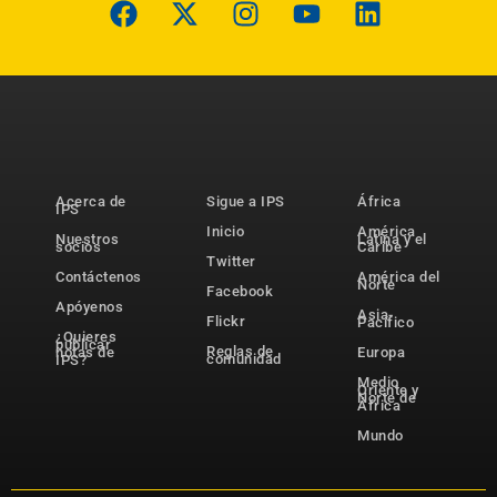
Acerca de
Sigue a IPS
África
IPS
Inicio
América
Nuestros
Latina y el
socios
Caribe
Twitter
Contáctenos
América del
Norte
Facebook
Apóyenos
Asia-
Flickr
Pacífico
¿Quieres
publicar
Reglas de
notas de
Europa
comunidad
IPS?
Medio
Oriente y
Norte de
África
Mundo