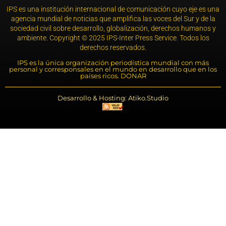
IPS es una institución internacional de comunicación cuyo eje es una
agencia mundial de noticias que amplifica las voces del Sur y de la
sociedad civil sobre desarrollo, globalización, derechos humanos y
ambiente. Copyright © 2025 IPS-Inter Press Service. Todos los
derechos reservados.
IPS es la única organización periodística mundial con más
personal y corresponsales en el mundo en desarrollo que en los
países ricos. DONAR
Desarrollo & Hosting: Atiko.Studio