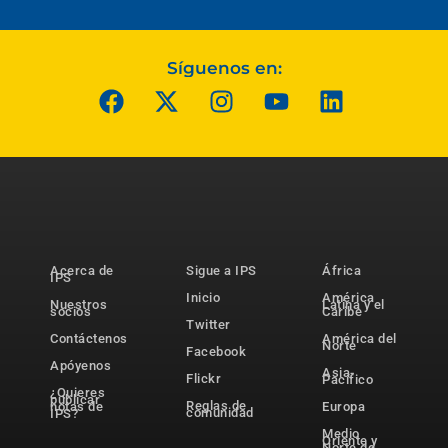
Síguenos en:
Acerca de
Sigue a IPS
África
IPS
Inicio
América
Nuestros
Latina y el
socios
Caribe
Twitter
Contáctenos
América del
Norte
Facebook
Apóyenos
Asia-
Flickr
Pacífico
¿Quieres
publicar
Reglas de
notas de
Europa
comunidad
IPS?
Medio
Oriente y
Norte de