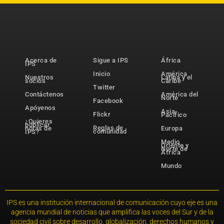
Acerca de
Sigue a IPS
África
IPS
Inicio
América
Nuestros
Latina y el
socios
Caribe
Twitter
Contáctenos
América del
Norte
Facebook
Apóyenos
Asia-
Flickr
Pacífico
¿Quieres
publicar
Reglas de
notas de
Europa
comunidad
IPS?
Medio
Oriente y
Norte de
África
Mundo
IPS es una institución internacional de comunicación cuyo eje es una
agencia mundial de noticias que amplifica las voces del Sur y de la
sociedad civil sobre desarrollo, globalización, derechos humanos y