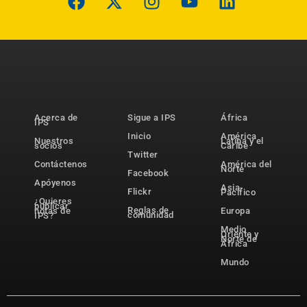
Acerca de
Sigue a IPS
África
IPS
Inicio
América
Nuestros
Latina y el
socios
Caribe
Twitter
Contáctenos
América del
Norte
Facebook
Apóyenos
Asia-
Flickr
Pacífico
¿Quieres
publicar
Reglas de
notas de
Europa
comunidad
IPS?
Medio
Oriente y
Norte de
África
Mundo