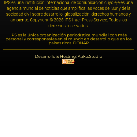
IPS es una institución internacional de comunicación cuyo eje es una
agencia mundial de noticias que amplifica las voces del Sur y de la
sociedad civil sobre desarrollo, globalización, derechos humanos y
ambiente. Copyright © 2025 IPS-Inter Press Service. Todos los
derechos reservados.
IPS es la única organización periodística mundial con más
personal y corresponsales en el mundo en desarrollo que en los
países ricos. DONAR
Desarrollo & Hosting: Atiko.Studio