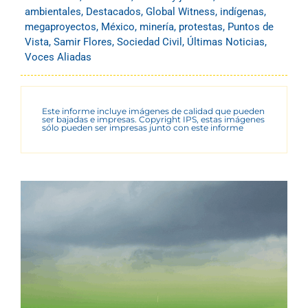
ambientales
,
Destacados
,
Global Witness
,
indígenas
,
megaproyectos
,
México
,
minería
,
protestas
,
Puntos de
Vista
,
Samir Flores
,
Sociedad Civil
,
Últimas Noticias
,
Voces Aliadas
Este informe incluye imágenes de calidad que pueden
ser bajadas e impresas. Copyright IPS, estas imágenes
sólo pueden ser impresas junto con este informe