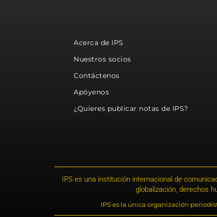
Acerca de IPS
Nuestros socios
Contáctenos
Apóyenos
¿Quieres publicar notas de IPS?
IPS es una institución internacional de comunicac
globalización, derechos 
IPS es la única organización periodí