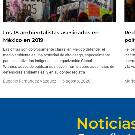
Los 18 ambientalistas asesinados en
Red
México en 2019
polí
Las cifras son dolorosamente claras: en México defender el
Felip
medio ambiente es una actividad de alto riesgo, especialmente
inscri
para los activistas indígenas. La organización Global
guerra
Witness acaba de publicar su nuevo informe sobre asesinatos de
y la vi
defensores ambientales, y en su conteo registra
Eugenio Fernández Vázquez
6 agosto, 2020
Mari
Noticia