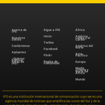
Acerca de
Sigue a IPS
África
IPS
Inicio
América
Nuestros
Latina y el
socios
Caribe
Twitter
Contáctenos
América del
Norte
Facebook
Apóyenos
Asia-
Flickr
Pacífico
¿Quieres
publicar
Reglas de
notas de
Europa
comunidad
IPS?
Medio
Oriente y
Norte de
África
Mundo
IPS es una institución internacional de comunicación cuyo eje es una
agencia mundial de noticias que amplifica las voces del Sur y de la