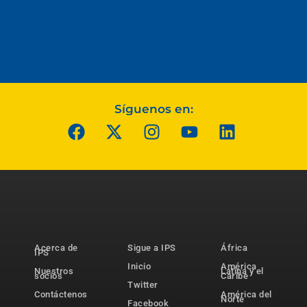
Síguenos en:
Acerca de
Sigue a IPS
África
IPS
Inicio
América
Nuestros
Latina y el
socios
Caribe
Twitter
Contáctenos
América del
Norte
Facebook