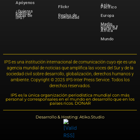
Apóyenos
Asia-
Flickr
Pacífico
¿Quieres
publicar
Reglas de
notas de
Europa
comunidad
IPS?
Medio
Oriente y
Norte de
África
Mundo
IPS es una institución internacional de comunicación cuyo eje es una
agencia mundial de noticias que amplifica las voces del Sur y de la
sociedad civil sobre desarrollo, globalización, derechos humanos y
ambiente. Copyright © 2025 IPS-Inter Press Service. Todos los
derechos reservados.
IPS es la única organización periodística mundial con más
personal y corresponsales en el mundo en desarrollo que en los
países ricos. DONAR
Desarrollo & Hosting: Atiko.Studio